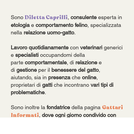
Diletta Caprilli
Sono
,
consulente
esperta in
etologia
e
comportamento
felino
, specializzata
nella
relazione
uomo-gatto
.
Lavoro quotidianamente
con
veterinari
generici
e
specialisti
occupandomi della
parte
comportamentale
, di
relazione
e
di
gestione
per il
benessere del gatto
,
aiutando, sia in
presenza
che
online
,
proprietari di
gatti
che incontrano
vari tipi di
problematiche
.
Gattari
Sono inoltre la
fondatrice
della pagina
Informati
,
dove ogni giorno condivido con
migliaia di persone informazioni sulla cultura
felina.