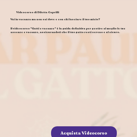
Videocorso di Diletta Caprilli
Vai in vacanza ma non sai dove e con chi lasciare il tuo micio?
Il videocorso "Gatti e vacanze" è la guida definitiva per gestire al meglio le tue
assenze e vacanze, assicurandoti che il tuo gatto resti sereno e al sicuro.
Acquista Videocorso