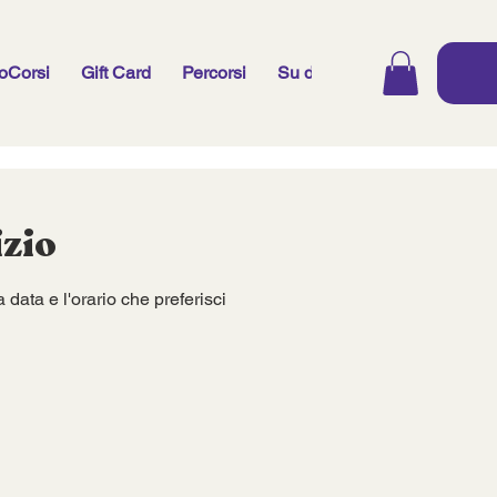
oCorsi
Gift Card
Percorsi
Su di me
Guide
Cons
izio
 data e l'orario che preferisci