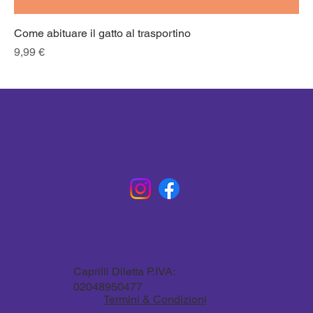
Come abituare il gatto al trasportino
Prezzo
9,99 €
Caprilli Diletta P.IVA:
02048950477
Termini & Condizioni