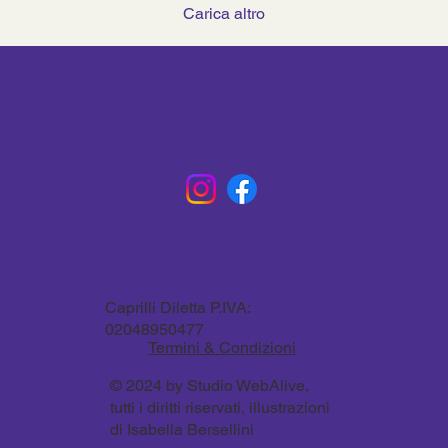
Carica altro
Caprilli Diletta P.IVA:
02048950477
Termini & Condizioni
© 2024 by Studio WebAlive,
tutti i diritti riservati, illustrazioni
di Isabella Bersellini