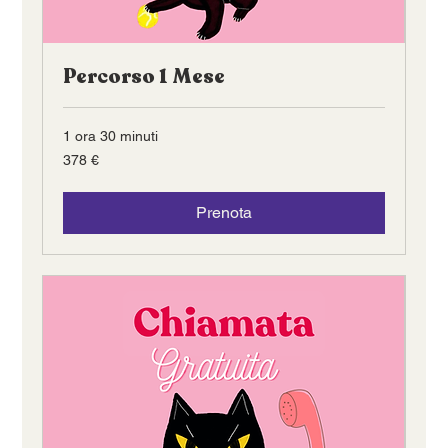
Percorso 1 Mese
1 ora 30 minuti
378
378 €
euro
Prenota