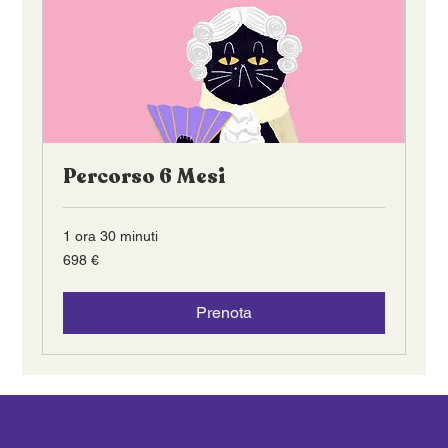
Percorso 6 Mesi
1 ora 30 minuti
698
698 €
euro
Prenota