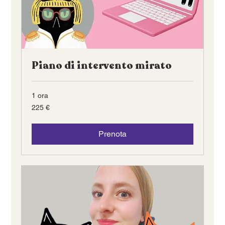
Piano di intervento mirato
1 ora
225
225 €
euro
Prenota