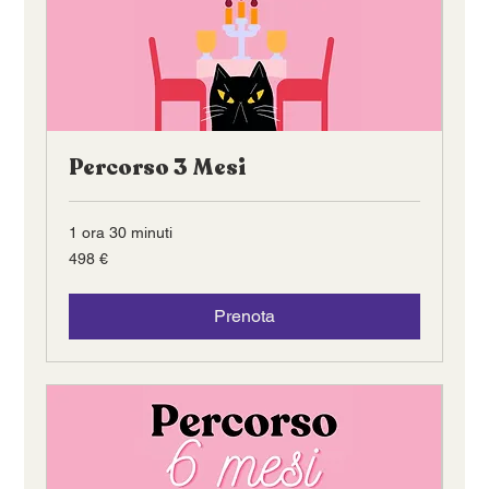
Percorso 3 Mesi
1 ora 30 minuti
498
498 €
euro
Prenota